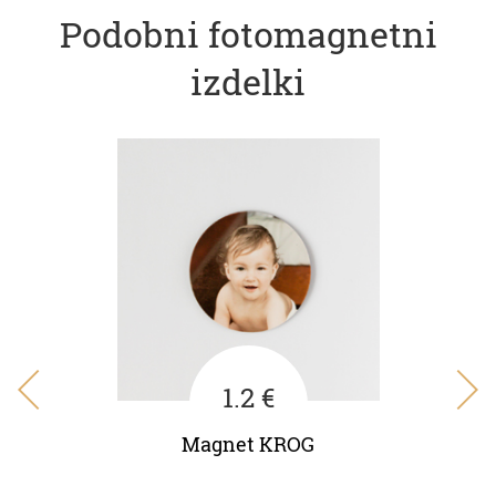
Podobni fotomagnetni
izdelki
1.2 €
Magnet KROG
Mag