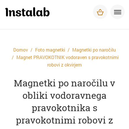
Foto magnetki
Tisk za podjetja
O nas
Pogosta vprašanja
Dostava in plačilo
Domov
Foto magnetki
Magnetki po naročilu
Kontakt
Magnet PRAVOKOTNIK vodoraven s pravokotnimi
robovi z okvirjem
Magnetki po naročilu v
obliki vodoravnega
pravokotnika s
pravokotnimi robovi z