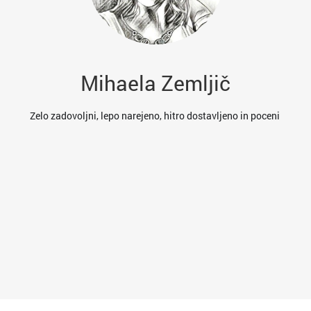
Mihaela Zemljič
es
Zelo zadovoljni, lepo narejeno, hitro dostavljeno in poceni
res
va