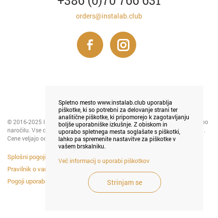
+386 (0)70 766 631
orders@instalab.club
Spletno mesto www.instalab.club uporablja
piškotke, ki so potrebni za delovanje strani ter
analitične piškotke, ki pripomorejo k zagotavljanju
© 2016-2025 INSTALAB LJUBLJANA - tiskanje in prodaja foto magnetkov po
boljše uporabniške izkušnje. Z obiskom in
naročilu. Vse cene so v € in ne vključujejo DDV na podlagi 94. člena ZDDV-1.
uporabo spletnega mesta soglašate s piškotki,
Cene veljajo od 1. 5. 2024 in izražajo trenutno veljavno akcijo.
lahko pa spremenite nastavitve za piškotke v
vašem brskalniku.
Splošni pogoji poslovanja
Več informacij o uporabi piškotkov
Pravilnik o varstvu osebnih podatkov
Pogoji uporabe piškotkov
Strinjam se