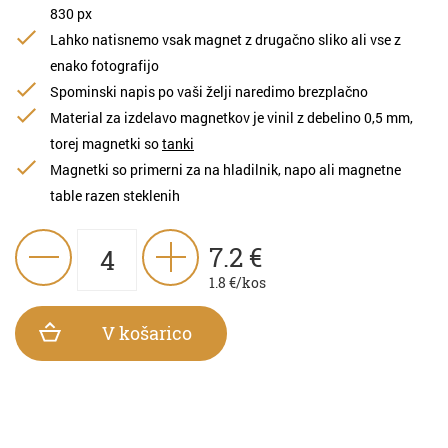
830 px
Lahko natisnemo vsak magnet z drugačno sliko ali vse z
enako fotografijo
Spominski napis po vaši želji naredimo brezplačno
Material za izdelavo magnetkov je vinil z debelino 0,5 mm,
torej magnetki so
tanki
Magnetki so primerni za na hladilnik, napo ali magnetne
table razen steklenih
7.2
€
1.8
€/kos
V košarico