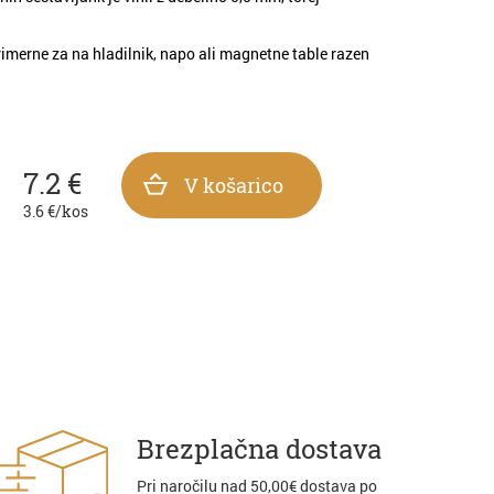
imerne za na hladilnik, napo ali magnetne table razen
7.2
€
V košarico
3.6
€/kos
Brezplačna dostava
Pri naročilu nad 50,00€ dostava po