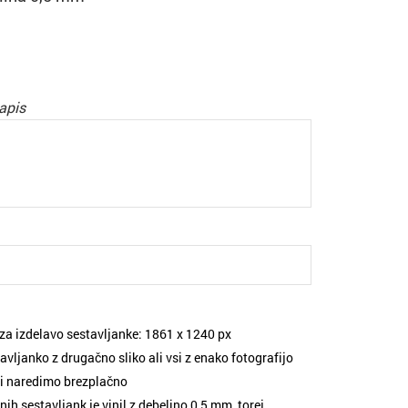
apis
e za izdelavo sestavljanke: 1861 х 1240 px
ljanko z drugačno sliko ali vsi z enako fotografijo
ji naredimo brezplačno
ih sestavljank je vinil z debelino 0,5 mm, torej