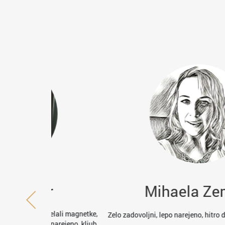
r
Mihaela Zemljič
elali magnetke,
Zelo zadovoljni, lepo narejeno, hitro dostavljeno in p
narejeno, kljub