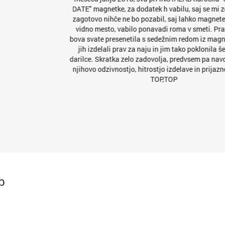
DATE" magnetke, za dodatek h vabilu, saj se mi zdi, da tako
zagotovo nihče ne bo pozabil, saj lahko magnetek obesi na
vidno mesto, vabilo ponavadi roma v smeti. Prav tako pa
bova svate presenetila s sedežnim redom iz magnetkov, ki so
jih izdelali prav za naju in jim tako poklonila še majhno
darilce. Skratka zelo zadovolja, predvsem pa navdušena nad
njihovo odzivnostjo, hitrostjo izdelave in prijaznostjo. TOP,
TOP,TOP
b