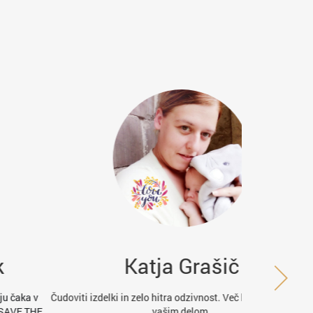
Katja Grašič
K
iti izdelki in zelo hitra odzivnost. Več kot zadovoljna z
Hitro in kv
vašim delom.