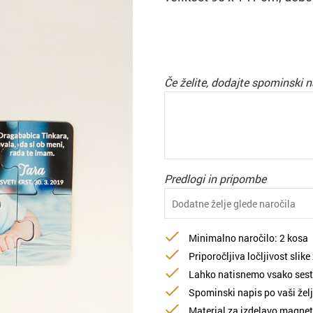
Če želite, dodajte spominski n
Predlogi in pripombe
Minimalno naročilo: 2 kosa
Priporočljiva ločljivost slik
Lahko natisnemo vsako sestav
Spominski napis po vaši žel
Material za izdelavo magnetn