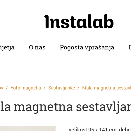
djetja
O nas
Pogosta vprašanja
ov
Foto magnetki
Sestavljanke
Mala magnetna sestav
la magnetna sestavlja
velikost 95 x 141 cm, deb