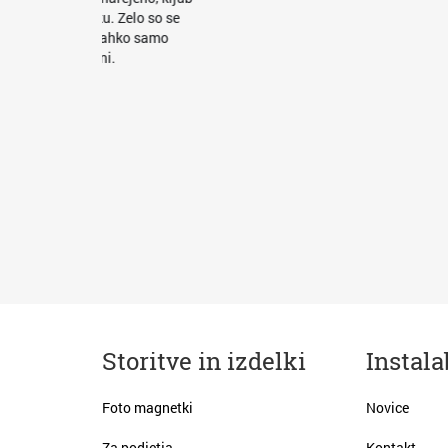
u. Zelo so se
 Lahko samo
i.
Storitve in izdelki
Instala
Foto magnetki
Novice
Za podjetja
Kontakt