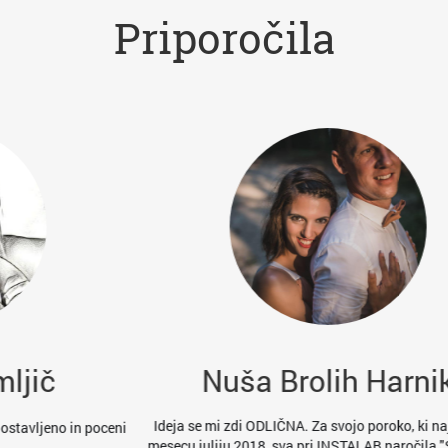
Priporočila
Nuša Brolih Harnik
Ideja se mi zdi ODLIČNA. Za svojo poroko, ki naju čaka v
Čudov
oceni
mesecu juliju 2018, sva pri INSTALAB naročila "SAVE THE