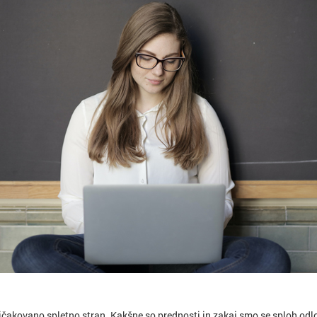
akovano spletno stran. Kakšne so prednosti in zakaj smo se sploh odloč