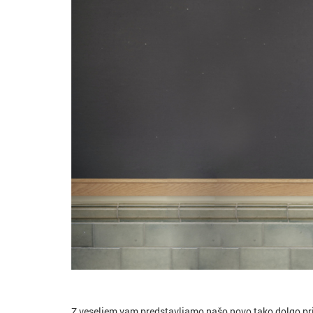
Z veseljem vam predstavljamo našo novo tako dolgo prič