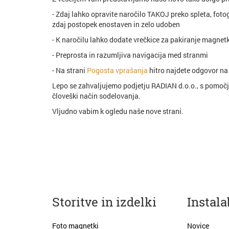
- Zdaj lahko opravite naročilo TAKOJ preko spleta, fotog
zdaj postopek enostaven in zelo udoben
- K naročilu lahko dodate vrečkice za pakiranje magnet
- Preprosta in razumljiva navigacija med stranmi
- Na strani
Pogosta vprašanja
hitro najdete odgovor na 
Lepo se zahvaljujemo podjetju RADIAN d.o.o., s pomočjo 
človeški način sodelovanja.
Vljudno vabim k ogledu naše nove strani.
Storitve in izdelki
Instala
Foto magnetki
Novice