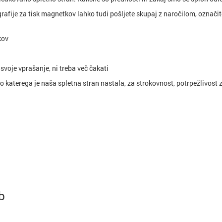
rafije za tisk magnetkov lahko tudi pošljete skupaj z naročilom, označite 
kov
svoje vprašanje, ni treba več čakati
katerega je naša spletna stran nastala, za strokovnost, potrpežlivost z n
b