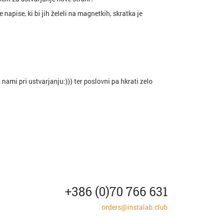
napise, ki bi jih želeli na magnetkih, skratka je
ami pri ustvarjanju:))) ter poslovni pa hkrati zelo
+386 (0)70 766 631
orders@instalab.club