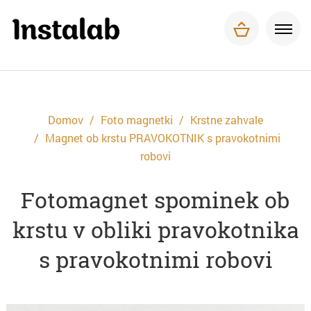
Foto magnetki
Tisk za podjetja
O nas
Pogosta vprašanja
Dostava in plačilo
Domov
Foto magnetki
Krstne zahvale
Kontakt
Magnet ob krstu PRAVOKOTNIK s pravokotnimi
robovi
Fotomagnet spominek ob
krstu v obliki pravokotnika
s pravokotnimi robovi