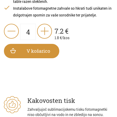
table razen steklenih.
Instalabove fotomagnetne zahvale so hkrati tudi unikaten in
dolgotrajen spomin za vaše sorodnike ter prijatelje.
7.2
€
1.8
€/kos
V košarico
Kakovosten tisk
Zahvaljujoč sublimacijskemu tisku fotomagnetki
niso občutljivi na vodo in ne zbledijo na soncu.