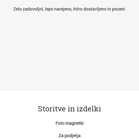
es
Zelo zadovoljni, lepo narejeno, hitro dostavljeno in poceni
res
va
Storitve in izdelki
Foto magnetki
Za podjetja