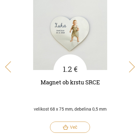
1.2 €
Magnet ob krstu SRCE
M
velikost 68 x 75 mm, debelina 0,5 mm
Več