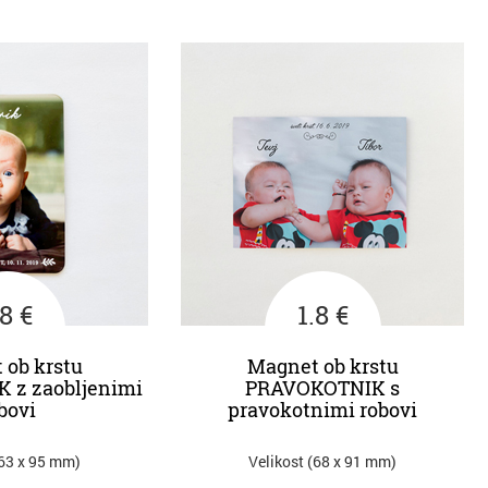
.8 €
1.8 €
 ob krstu
Magnet ob krstu
 z zaobljenimi
PRAVOKOTNIK s
bovi
pravokotnimi robovi
(63 x 95 mm)
Velikost (68 x 91 mm)