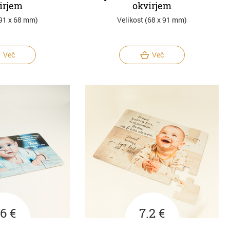
irjem
okvirjem
(91 x 68 mm)
Velikost (68 x 91 mm)
Več
Več
.6 €
7.2 €