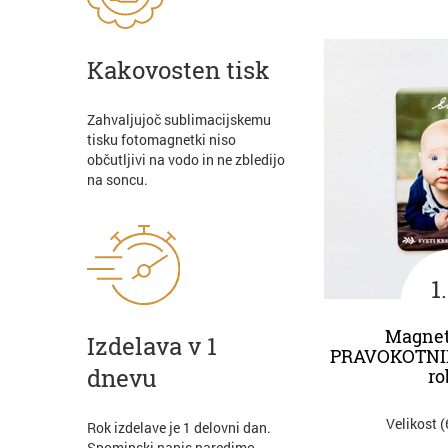
Kakovosten tisk
Zahvaljujoč sublimacijskemu
tisku fotomagnetki niso
občutljivi na vodo in ne zbledijo
na soncu.
1
Magnet
Izdelava v 1
PRAVOKOTNIK
dnevu
ro
Velikost 
Rok izdelave je 1 delovni dan.
Spominski napis naredimo