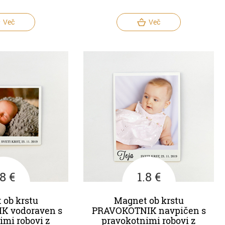
Več
Več
.8 €
1.8 €
 ob krstu
Magnet ob krstu
K vodoraven s
PRAVOKOTNIK navpičen s
imi robovi z
pravokotnimi robovi z