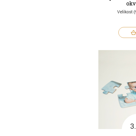
okv
Velikost 
3