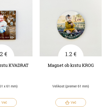
.2 €
1.2 €
krstu KVADRAT
Magnet ob krstu KROG
(61 x 61 mm)
Velikost (premer 61 mm)
Več
Več