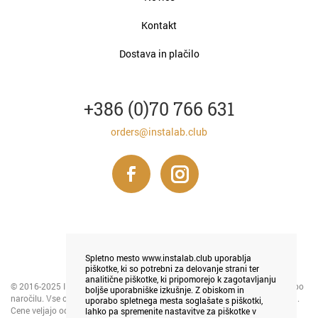
Kontakt
Dostava in plačilo
+386 (0)70 766 631
orders@instalab.club
Spletno mesto www.instalab.club uporablja
piškotke, ki so potrebni za delovanje strani ter
analitične piškotke, ki pripomorejo k zagotavljanju
© 2016-2025 INSTALAB LJUBLJANA - tiskanje in prodaja foto magnetkov po
boljše uporabniške izkušnje. Z obiskom in
naročilu. Vse cene so v € in ne vključujejo DDV na podlagi 94. člena ZDDV-1.
uporabo spletnega mesta soglašate s piškotki,
Cene veljajo od 1. 5. 2024 in izražajo trenutno veljavno akcijo.
lahko pa spremenite nastavitve za piškotke v