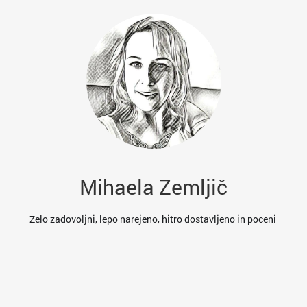
Mihaela Zemljič
es
Zelo zadovoljni, lepo narejeno, hitro dostavljeno in poceni
res
va