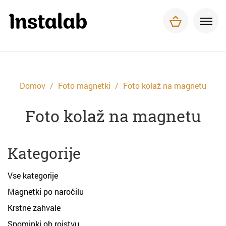
Foto magnetki
Tisk za podjetja
O nas
Pogosta vprašanja
Dostava in plačilo
Domov
Foto magnetki
Foto kolaž na magnetu
Kontakt
Foto kolaž na magnetu
Kategorije
Vse kategorije
Magnetki po naročilu
Krstne zahvale
Spominki ob rojstvu