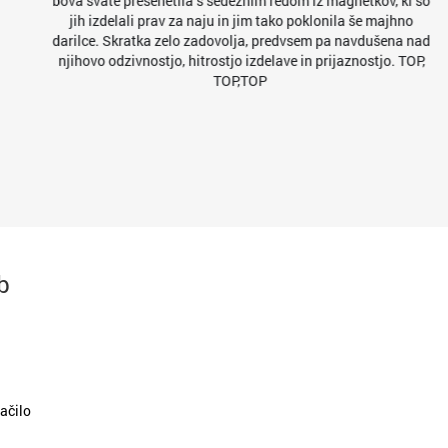
bova svate presenetila s sedežnim redom iz magnetkov, ki so
jih izdelali prav za naju in jim tako poklonila še majhno
darilce. Skratka zelo zadovolja, predvsem pa navdušena nad
njihovo odzivnostjo, hitrostjo izdelave in prijaznostjo. TOP,
TOP,TOP
b
ačilo