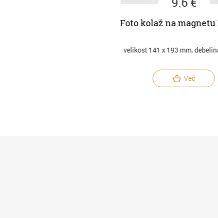
9.6 €
9.6 €
až na magnetu LOVE
Foto kolaž na magnetu 
 x 193 mm, debelina 0,5 mm
velikost 141 x 193 mm, debelina 
Več
Več