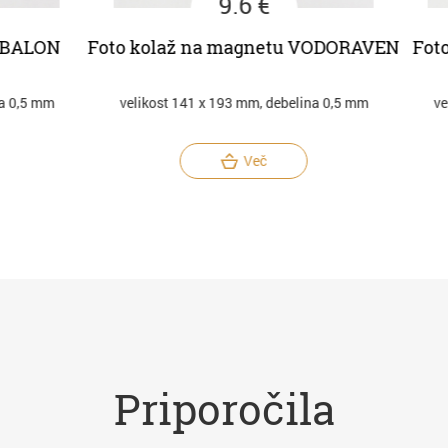
9.6 €
BALON
Foto kolaž na magnetu VODORAVEN
Foto 
0,5 mm
velikost 141 x 193 mm, debelina 0,5 mm
velik
Več
Priporočila