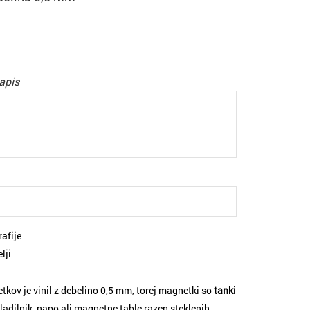
apis
afije
lji
kov je vinil z debelino 0,5 mm, torej magnetki so
tanki
adilnik, napo ali magnetne table razen steklenih