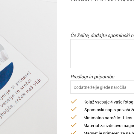
Če želite, dodajte spominski n
Predlogi in pripombe
Kolaž vsebuje 4 vaše fotogr
Spominski napis po vaši že
Minimalno naročilo: 1 kos
Material za izdelavo magnet
Magnet je primeren za na hl