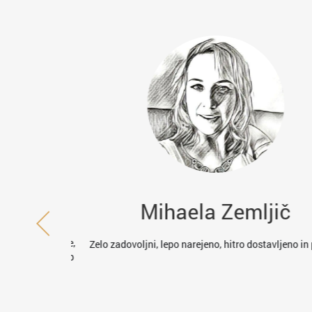
r
Mihaela Zemljič
elali magnetke,
Zelo zadovoljni, lepo narejeno, hitro dostavljeno in p
narejeno, kljub
u. Zelo so se
 Lahko samo
i.