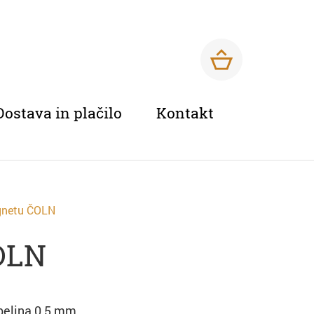
Dostava in plačilo
Kontakt
gnetu ČOLN
OLN
belina 0,5 mm