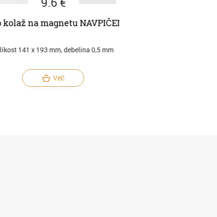
9.6 €
9.6 €
kolaž na magnetu NAVPIČEN
Foto kolaž na mag
ost 141 x 193 mm, debelina 0,5 mm
velikost 141 x 193 mm, de
Več
Več