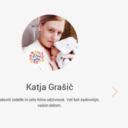
Katja Grašič
K
iti izdelki in zelo hitra odzivnost. Več kot zadovoljna z
Hitro in kv
vašim delom.