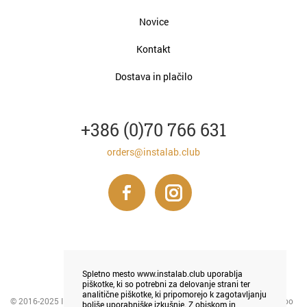
Novice
Kontakt
Dostava in plačilo
+386 (0)70 766 631
orders@instalab.club
Spletno mesto www.instalab.club uporablja
piškotke, ki so potrebni za delovanje strani ter
analitične piškotke, ki pripomorejo k zagotavljanju
© 2016-2025 INSTALAB LJUBLJANA - tiskanje in prodaja foto magnetkov po
boljše uporabniške izkušnje. Z obiskom in