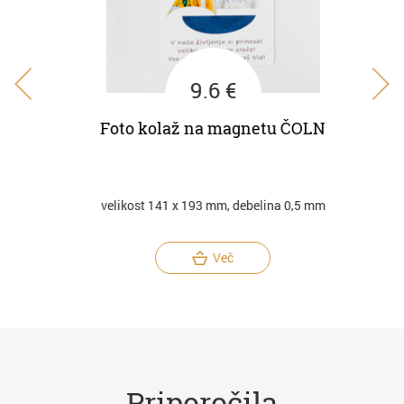
9.6 €
N
Foto kolaž na magnetu ČOLN
Fot
m
velikost 141 x 193 mm, debelina 0,5 mm
Več
Priporočila