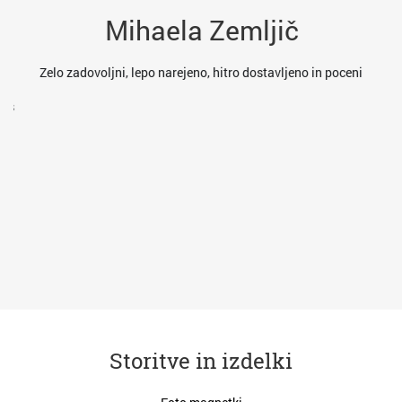
Mihaela Zemljič
es
Zelo zadovoljni, lepo narejeno, hitro dostavljeno in poceni
res
va
Storitve in izdelki