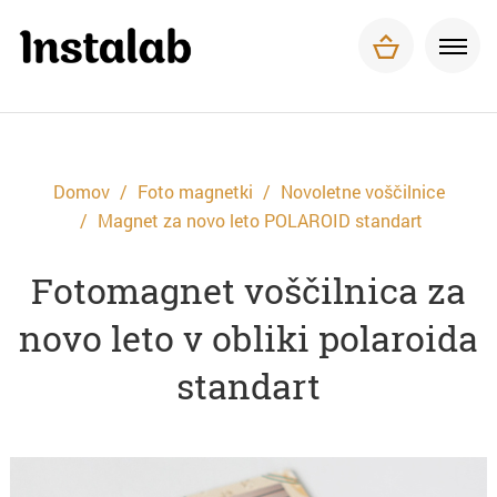
Foto magnetki
Tisk za podjetja
O nas
Pogosta vprašanja
Dostava in plačilo
Domov
Foto magnetki
Novoletne voščilnice
Kontakt
Magnet za novo leto POLAROID standart
Fotomagnet voščilnica za
novo leto v obliki polaroida
standart