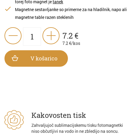
torej foto magnet je
tanek
Magnetne sestavljanke so primerne za na hladilnik, napo ali
magnetne table razen steklenih
7.2
€
7.2
€/kos
V košarico
Kakovosten tisk
Zahvaljujoč sublimacijskemu tisku fotomagnetki
niso občutljivi na vodo in ne zbledijo na soncu.