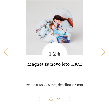
1.2 €
Magnet za novo leto SRCE
Mag
velikost 68 x 75 mm, debelina 0,5 mm
Več