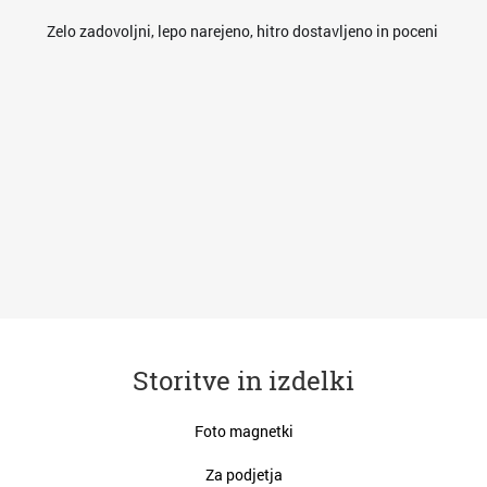
es
Zelo zadovoljni, lepo narejeno, hitro dostavljeno in poceni
res
va
Storitve in izdelki
Foto magnetki
Za podjetja