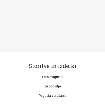
va
Storitve in izdelki
Foto magnetki
Za podjetja
Pogosta vprašanja