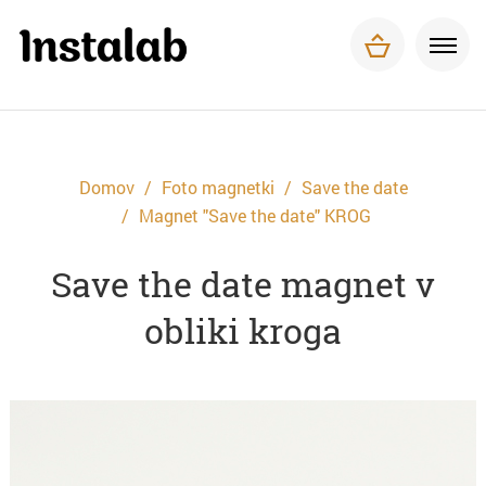
Foto magnetki
Tisk za podjetja
O nas
Pogosta vprašanja
Dostava in plačilo
Domov
Foto magnetki
Save the date
Kontakt
Magnet "Save the date" KROG
Save the date magnet v
obliki kroga