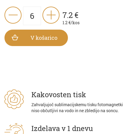
7.2
€
1.2
€/kos
V košarico
Kakovosten tisk
Zahvaljujoč sublimacijskemu tisku fotomagnetki
niso občutljivi na vodo in ne zbledijo na soncu.
Izdelava v 1 dnevu