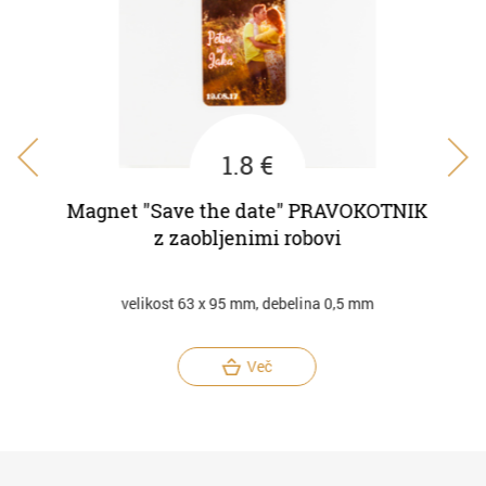
1.8 €
E
Magnet "Save the date" PRAVOKOTNIK
Magn
z zaobljenimi robovi
velikost 63 x 95 mm, debelina 0,5 mm
Več