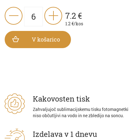
7.2
€
1.2
€/kos
V košarico
Kakovosten tisk
Zahvaljujoč sublimacijskemu tisku fotomagnetki
niso občutljivi na vodo in ne zbledijo na soncu.
Izdelava v 1 dnevu