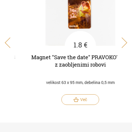
1.8 €
G
Magnet "Save the date" PRAVOKOTNIK
Magn
z zaobljenimi robovi
velikost 63 x 95 mm, debelina 0,5 mm
Več