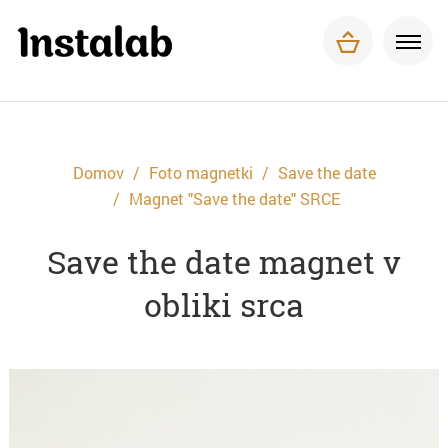
Foto magnetki
Tisk za podjetja
O nas
Pogosta vprašanja
Dostava in plačilo
Domov
Foto magnetki
Save the date
Kontakt
Magnet "Save the date" SRCE
Save the date magnet v
obliki srca