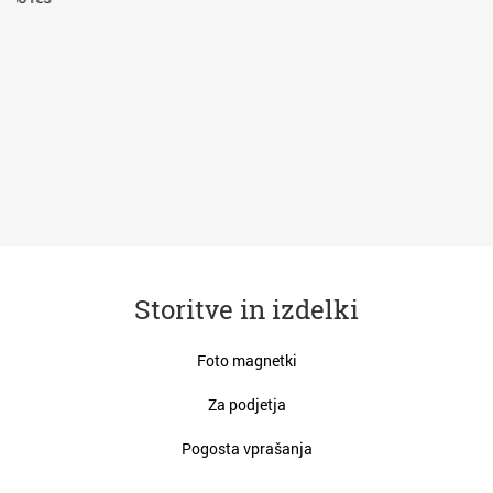
va
Storitve in izdelki
Foto magnetki
Za podjetja
Pogosta vprašanja