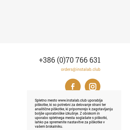
+386 (0)70 766 631
orders@instalab.club
Spletno mesto www.instalab.club uporablja
piškotke, ki so potrebni za delovanje strani ter
analitične piškotke, ki pripomorejo k zagotavljanju
boljše uporabniške izkušnje. Z obiskom in
uporabo spletnega mesta soglašate s piškotki,
lahko pa spremenite nastavitve za piškotke v
vašem brskalniku.