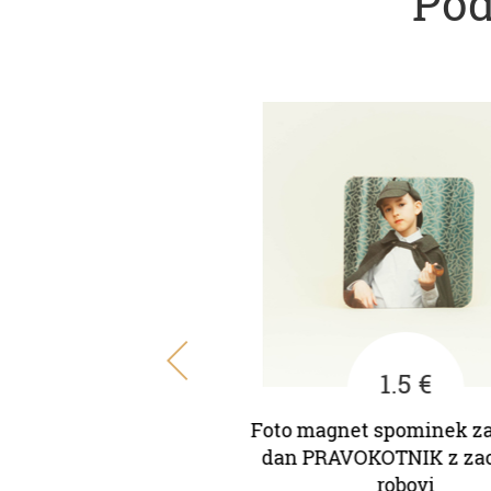
Pod
1 €
1.5 €
t spominek za rojstni
Foto magnet spominek za r
dan SRCE
dan PRAVOKOTNIK z zaob
robovi