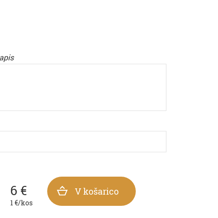
apis
6
€
V košarico
1
€/kos