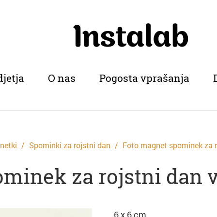
djetja
O nas
Pogosta vprašanja
netki
Spominki za rojstni dan
Foto magnet spominek za 
inek za rojstni dan v
6 x 6 cm