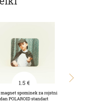
elki
1.5 €
1.5 €
magnet spominek za rojstni
Foto magnet spominek
an POLAROID standart
dan PRAVOKOTNIK v
pravimi koti z o