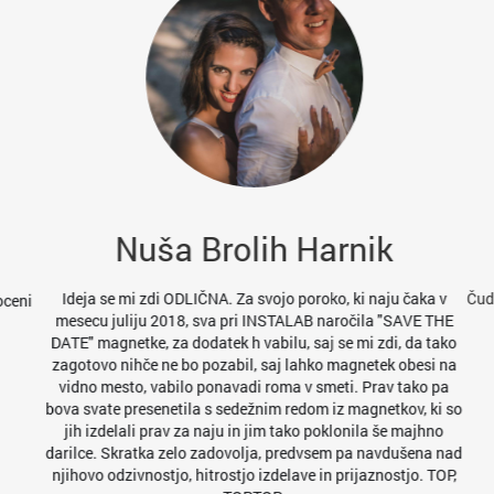
Nuša Brolih Harnik
Ideja se mi zdi ODLIČNA. Za svojo poroko, ki naju čaka v
Čudov
oceni
mesecu juliju 2018, sva pri INSTALAB naročila "SAVE THE
DATE" magnetke, za dodatek h vabilu, saj se mi zdi, da tako
zagotovo nihče ne bo pozabil, saj lahko magnetek obesi na
vidno mesto, vabilo ponavadi roma v smeti. Prav tako pa
bova svate presenetila s sedežnim redom iz magnetkov, ki so
jih izdelali prav za naju in jim tako poklonila še majhno
darilce. Skratka zelo zadovolja, predvsem pa navdušena nad
njihovo odzivnostjo, hitrostjo izdelave in prijaznostjo. TOP,