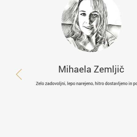
r
Mihaela Zemljič
elali magnetke,
Zelo zadovoljni, lepo narejeno, hitro dostavljeno in p
narejeno, kljub
u. Zelo so se
 Lahko samo
i.