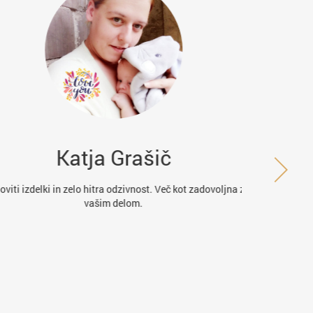
Katja Grašič
K
iti izdelki in zelo hitra odzivnost. Več kot zadovoljna z
Hitro in kv
vašim delom.