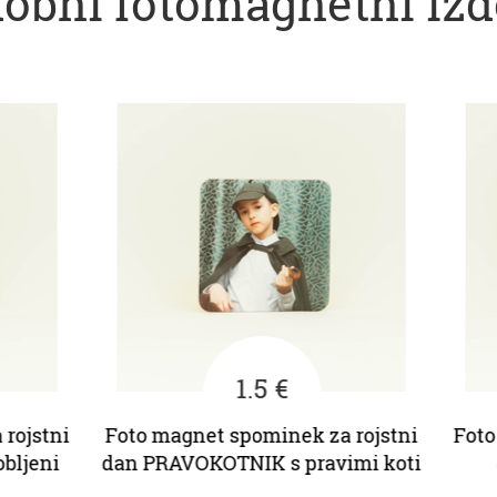
obni fotomagnetni izd
1.5 €
ojstni
Foto magnet spominek za rojstni
Foto 
ljeni
dan PRAVOKOTNIK s pravimi koti
d