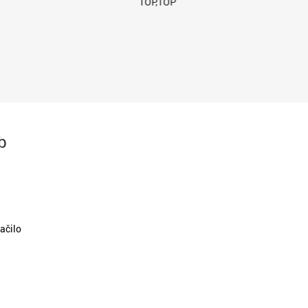
TOP,TOP
b
ačilo