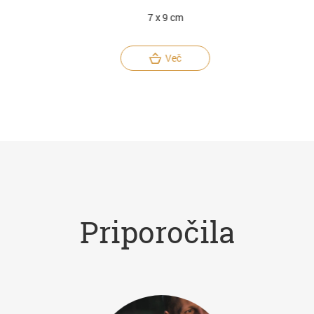
7 x 9 cm
Več
Priporočila