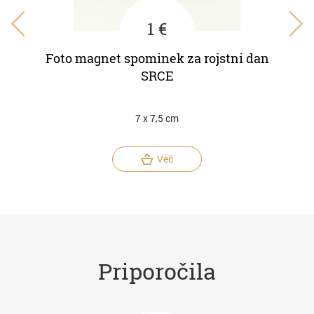
1 €
 dan
Foto magnet spominek za rojstni dan
Fot
SRCE
7 x 7,5 cm
Več
Priporočila