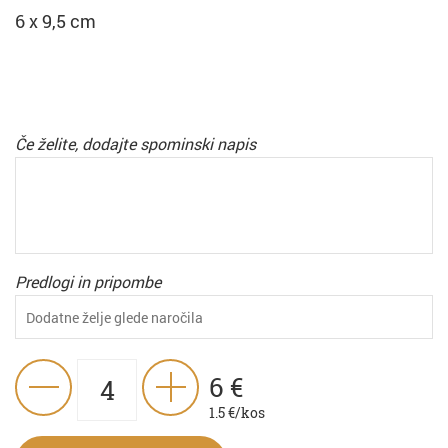
6 x 9,5 cm
Če želite, dodajte spominski napis
Predlogi in pripombe
6
€
1.5
€/kos