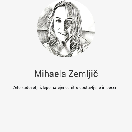
Mihaela Zemljič
es
Zelo zadovoljni, lepo narejeno, hitro dostavljeno in poceni
res
va