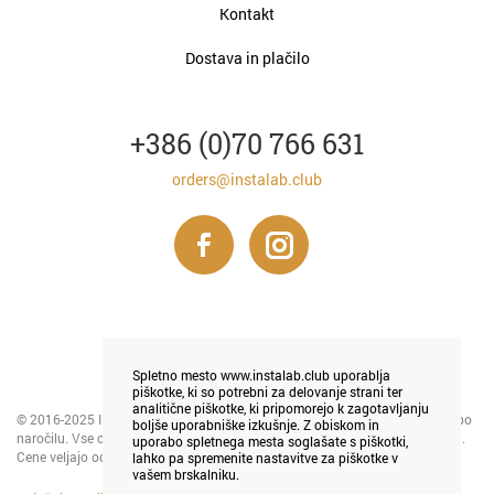
Kontakt
Dostava in plačilo
+386 (0)70 766 631
orders@instalab.club
Spletno mesto www.instalab.club uporablja
piškotke, ki so potrebni za delovanje strani ter
analitične piškotke, ki pripomorejo k zagotavljanju
© 2016-2025 INSTALAB LJUBLJANA - tiskanje in prodaja foto magnetkov po
boljše uporabniške izkušnje. Z obiskom in
naročilu. Vse cene so v € in ne vključujejo DDV na podlagi 94. člena ZDDV-1.
uporabo spletnega mesta soglašate s piškotki,
Cene veljajo od 1. 5. 2024 in izražajo trenutno veljavno akcijo.
lahko pa spremenite nastavitve za piškotke v
vašem brskalniku.