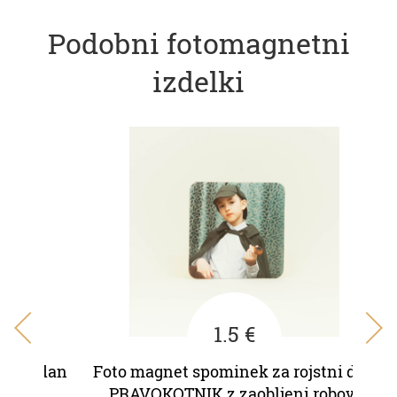
Podobni fotomagnetni
izdelki
1.5 €
 dan
Foto magnet spominek za rojstni dan
Fot
PRAVOKOTNIK z zaobljeni robovi