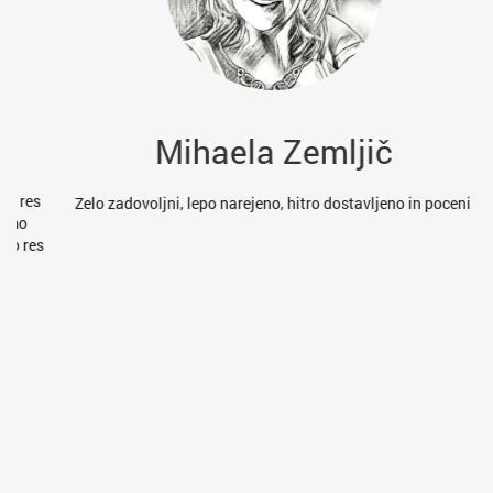
Mihaela Zemljič
es
Zelo zadovoljni, lepo narejeno, hitro dostavljeno in poceni
res
va