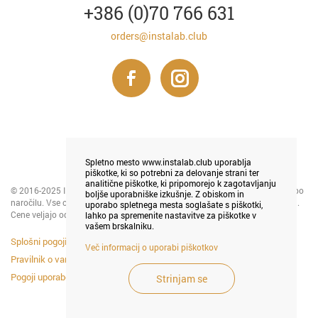
+386 (0)70 766 631
orders@instalab.club
Spletno mesto www.instalab.club uporablja
piškotke, ki so potrebni za delovanje strani ter
analitične piškotke, ki pripomorejo k zagotavljanju
© 2016-2025 INSTALAB LJUBLJANA - tiskanje in prodaja foto magnetkov po
boljše uporabniške izkušnje. Z obiskom in
naročilu. Vse cene so v € in ne vključujejo DDV na podlagi 94. člena ZDDV-1.
uporabo spletnega mesta soglašate s piškotki,
Cene veljajo od 1. 5. 2024 in izražajo trenutno veljavno akcijo.
lahko pa spremenite nastavitve za piškotke v
vašem brskalniku.
Splošni pogoji poslovanja
Več informacij o uporabi piškotkov
Pravilnik o varstvu osebnih podatkov
Pogoji uporabe piškotkov
Strinjam se